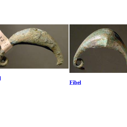
l
Fibel