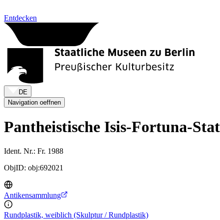
Zum Inhalt springen
Entdecken
DE
Navigation oeffnen
Pantheistische Isis-Fortuna-Stat
Ident. Nr.: Fr. 1988
ObjID: obj:692021
Antikensammlung
Rundplastik, weiblich (Skulptur / Rundplastik)