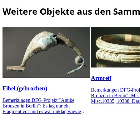
Weitere Objekte aus den Sam
Armreif
Fibel (gebrochen)
Bemerkungen DFG-Proje
Bronzen in Berlin": Mis
Bemerkungen DFG-Projekt "Antike
Misc.10335, 10338. Das
Bronzen in Berlin": Es lag nur ein
ist sicher mit vor dem Z
Fragment vor und es war unklar, wieviel
unter der Hilfsnummer 6
bei der Inventarisierung vorhanden war.
aufgenommenen Armreif 
Ein größeres Bruch an Bruch anpassendes
Fragment fand sich jetzt unter der falschen
(!) Hilfsnummer 3391x im
Bronzemagazin. (NF)