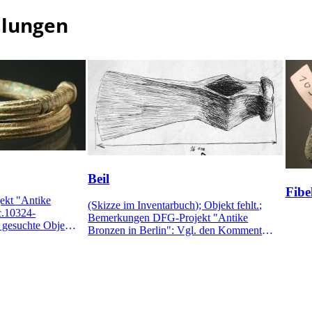
mlungen
Beil
Fibe
kt "Antike
(Skizze im Inventarbuch); Objekt fehlt.;
c.10324-
Bemerkungen DFG-Projekt "Antike
 gesuchte Objekt
Bronzen in Berlin": Vgl. den Kommentar
weiten Weltkrieg
zu Misc. 10315 - Misc. 10317. (NF)
73 x
identisch. (NF)