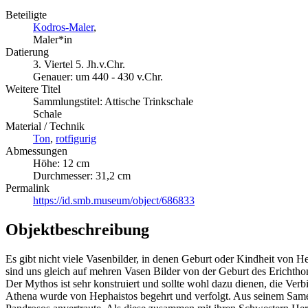
Beteiligte
Kodros-Maler
,
Maler*in
Datierung
3. Viertel 5. Jh.v.Chr.
Genauer: um 440 - 430 v.Chr.
Weitere Titel
Sammlungstitel: Attische Trinkschale
Schale
Material / Technik
Ton
,
rotfigurig
Abmessungen
Höhe: 12 cm
Durchmesser: 31,2 cm
Permalink
https://id.smb.museum/object/686833
Objektbeschreibung
Es gibt nicht viele Vasenbilder, in denen Geburt oder Kindheit von 
sind uns gleich auf mehren Vasen Bilder von der Geburt des Erichthon
Der Mythos ist sehr konstruiert und sollte wohl dazu dienen, die Ve
Athena wurde von Hephaistos begehrt und verfolgt. Aus seinem Samen, 