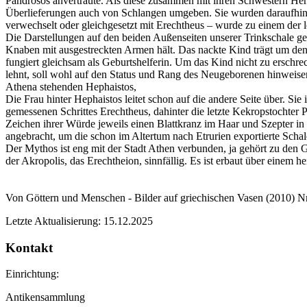
Pandrosos anvertraute. Als diese zusammen mit ihren Schwestern Hers
Überlieferungen auch von Schlangen umgeben. Sie wurden daraufhin 
verwechselt oder gleichgesetzt mit Erechtheus – wurde zu einem der l
Die Darstellungen auf den beiden Außenseiten unserer Trinkschale g
Knaben mit ausgestreckten Armen hält. Das nackte Kind trägt um den
fungiert gleichsam als Geburtshelferin. Um das Kind nicht zu erschre
lehnt, soll wohl auf den Status und Rang des Neugeborenen hinweis
Athena stehenden Hephaistos,
Die Frau hinter Hephaistos leitet schon auf die andere Seite über. Sie 
gemessenen Schrittes Erechtheus, dahinter die letzte Kekropstochter
Zeichen ihrer Würde jeweils einen Blattkranz im Haar und Szepter i
angebracht, um die schon im Altertum nach Etrurien exportierte Schal
Der Mythos ist eng mit der Stadt Athen verbunden, ja gehört zu den
der Akropolis, das Erechtheion, sinnfällig. Es ist erbaut über einem h
Von Göttern und Menschen - Bilder auf griechischen Vasen (2010) Nr
Letzte Aktualisierung: 15.12.2025
Kontakt
Einrichtung:
Antikensammlung