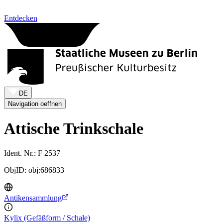
Zum Inhalt springen
Entdecken
DE
Navigation oeffnen
Attische Trinkschale
Ident. Nr.: F 2537
ObjID: obj:686833
Antikensammlung
Kylix (Gefäßform / Schale)