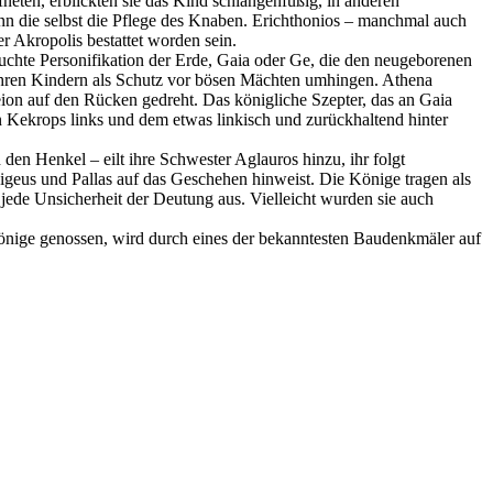
eten, erblickten sie das Kind schlangenfüßig, in anderen
n die selbst die Pflege des Knaben. Erichthonios – manchmal auch
r Akropolis bestattet worden sein.
uchte Personifikation der Erde, Gaia oder Ge, die den neugeborenen
 ihren Kindern als Schutz vor bösen Mächten umhingen. Athena
neion auf den Rücken gedreht. Das königliche Szepter, das an Gaia
Kekrops links und dem etwas linkisch und zurückhaltend hinter
h den Henkel – eilt ihre Schwester Aglauros hinzu, ihr folgt
Aigeus und Pallas auf das Geschehen hinweist. Die Könige tragen als
ede Unsicherheit der Deutung aus. Vielleicht wurden sie auch
könige genossen, wird durch eines der bekanntesten Baudenkmäler auf