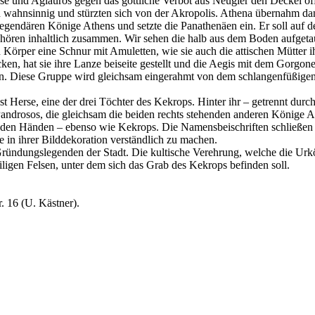
e und Aglauros gegen das göttliche Verbot aus Neugier den Deckel öffn
wahnsinnig und stürzten sich von der Akropolis. Athena übernahm dan
egendären Könige Athens und setzte die Panathenäen ein. Er soll auf de
ehören inhaltlich zusammen. Wir sehen die halb aus dem Boden aufgeta
 Körper eine Schnur mit Amuletten, wie sie auch die attischen Mütter
cken, hat sie ihre Lanze beiseite gestellt und die Aegis mit dem Gorgo
en. Diese Gruppe wird gleichsam eingerahmt von dem schlangenfüßigen 
ist Herse, eine der drei Töchter des Kekrops. Hinter ihr – getrennt durc
 Pandrosos, die gleichsam die beiden rechts stehenden anderen Könige 
n den Händen – ebenso wie Kekrops. Die Namensbeischriften schließen j
e in ihrer Bilddekoration verständlich zu machen.
 Gründungslegenden der Stadt. Die kultische Verehrung, welche die Ur
eiligen Felsen, unter dem sich das Grab des Kekrops befinden soll.
. 16 (U. Kästner).