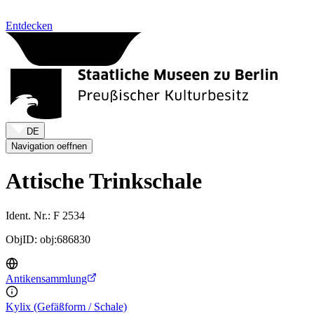
Zum Inhalt springen
Entdecken
DE
Navigation oeffnen
Attische Trinkschale
Ident. Nr.: F 2534
ObjID: obj:686830
Antikensammlung
Kylix (Gefäßform / Schale)