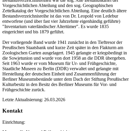
Bestandsverzeichnisreihen wie die sog. Alte Bestandskartei der
Vorgeschichtlichen Abteilung und den sog. Geographischen
Zettelkatalog der Vorgeschichtlichen Abteilung. Eine deutlich ältere
Bestandsverzeichnisreihe ist das von Dr. Leopold von Ledebur
entworfene (und über fast vier Jahrzehnte eigenhändig geführte)
"Inventarium vaterländischer Altertümer". Es wurde 1835
eingerichtet und bis 1879 geführt.
Der vorliegende Band wurde 1941 zunächst in den Tieftresor der
Preußischen Staatsbank und kurze Zeit später in den Flakturm am
Zoologischen Garten ausgelagert. 1945 gelangte er kriegsbedingt in
die Sowjetunion und wurde von dort 1958 an die DDR übergeben.
Seit 1963 wurde er vom Museum für Ur- und Frühgeschichte,
Staatliche Museen zu Berlin (DDR) verwaltet und gelangte mit
Herstellung der deutschen Einheit und Zusammenführung der
Berliner Museumsbestände unter dem Dach der Stiftung Preußischer
Kulturbesitz in den Besitz des Berliner Museums für Vor- und
Frühgeschichte zurück.
Letzte Aktualisierung: 26.03.2026
Kontakt
Einrichtung: