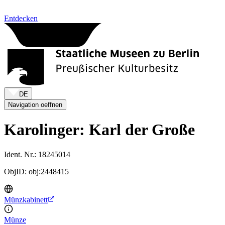
Zum Inhalt springen
Entdecken
DE
Navigation oeffnen
Karolinger: Karl der Große
Ident. Nr.: 18245014
ObjID: obj:2448415
Münzkabinett
Münze