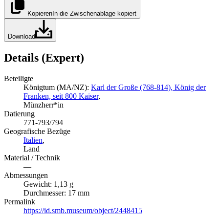
Kopieren
In die Zwischenablage kopiert
Download
Details (Expert)
Beteiligte
Königtum (MA/NZ):
Karl der Große (768-814), König der
Franken, seit 800 Kaiser
,
Münzherr*in
Datierung
771-793/794
Geografische Bezüge
Italien
,
Land
Material / Technik
—
Abmessungen
Gewicht: 1,13 g
Durchmesser: 17 mm
Permalink
https://id.smb.museum/object/2448415