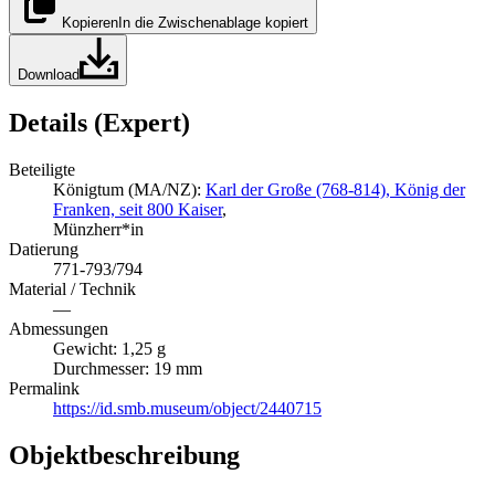
Kopieren
In die Zwischenablage kopiert
Download
Details (Expert)
Beteiligte
Königtum (MA/NZ):
Karl der Große (768-814), König der
Franken, seit 800 Kaiser
,
Münzherr*in
Datierung
771-793/794
Material / Technik
—
Abmessungen
Gewicht: 1,25 g
Durchmesser: 19 mm
Permalink
https://id.smb.museum/object/2440715
Objektbeschreibung