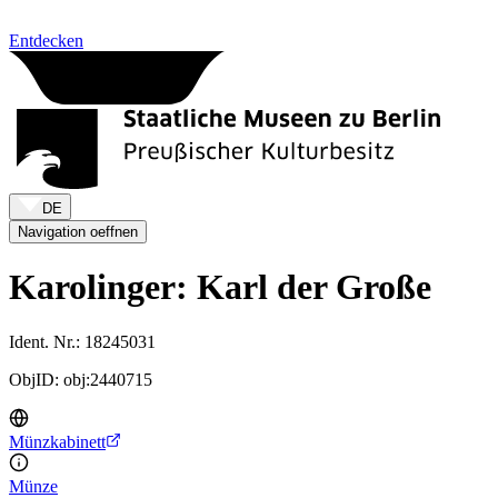
Zum Inhalt springen
Entdecken
DE
Navigation oeffnen
Karolinger: Karl der Große
Ident. Nr.: 18245031
ObjID: obj:2440715
Münzkabinett
Münze