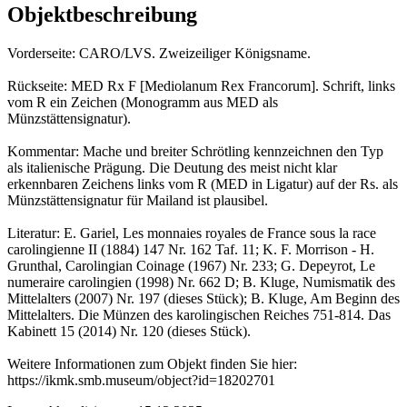
Objektbeschreibung
Vorderseite: CARO/LVS. Zweizeiliger Königsname.
Rückseite: MED Rx F [Mediolanum Rex Francorum]. Schrift, links
vom R ein Zeichen (Monogramm aus MED als
Münzstättensignatur).
Kommentar: Mache und breiter Schrötling kennzeichnen den Typ
als italienische Prägung. Die Deutung des meist nicht klar
erkennbaren Zeichens links vom R (MED in Ligatur) auf der Rs. als
Münzstättensignatur für Mailand ist plausibel.
Literatur: E. Gariel, Les monnaies royales de France sous la race
carolingienne II (1884) 147 Nr. 162 Taf. 11; K. F. Morrison - H.
Grunthal, Carolingian Coinage (1967) Nr. 233; G. Depeyrot, Le
numeraire carolingien (1998) Nr. 662 D; B. Kluge, Numismatik des
Mittelalters (2007) Nr. 197 (dieses Stück); B. Kluge, Am Beginn des
Mittelalters. Die Münzen des karolingischen Reiches 751-814. Das
Kabinett 15 (2014) Nr. 120 (dieses Stück).
Weitere Informationen zum Objekt finden Sie hier:
https://ikmk.smb.museum/object?id=18202701