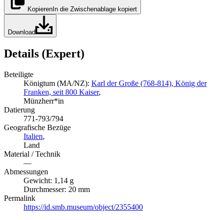
Kopieren
In die Zwischenablage kopiert
Download
Details (Expert)
Beteiligte
Königtum (MA/NZ):
Karl der Große (768-814), König der
Franken, seit 800 Kaiser
,
Münzherr*in
Datierung
771-793/794
Geografische Bezüge
Italien
,
Land
Material / Technik
—
Abmessungen
Gewicht: 1,14 g
Durchmesser: 20 mm
Permalink
https://id.smb.museum/object/2355400