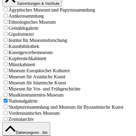
Sammlungen & Institute
Ägyptisches Museum und Papyrussammlung
Antikensammlung
Ethnologisches Museum
Gemäldegalerie
Gipsformerei
Institut für Museumsforschung
Kunstbibliothek
Kunstgewerbemuseum
Kupferstichkabinett
Münzkabinett
Museum Europäischer Kulturen
Museum für Asiatische Kunst
Museum für Islamische Kunst
Museum für Vor- und Frühgeschichte
Musikinstrumenten-Museum
Nationalgalerie
Skulpturensammlung und Museum für Byzantinische Kunst
Vorderasiatisches Museum
Zentralarchiv
Datierung
von...bis